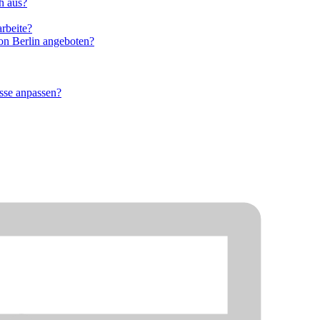
h aus?
arbeite?
on Berlin angeboten?
sse anpassen?