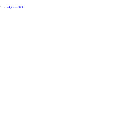
26 →
Try it here!