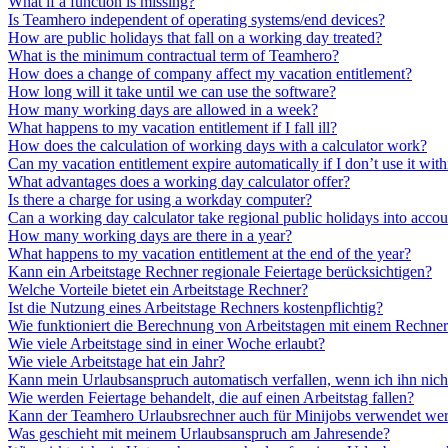
What if a function is missing?
Is Teamhero independent of operating systems/end devices?
How are public holidays that fall on a working day treated?
What is the minimum contractual term of Teamhero?
How does a change of company affect my vacation entitlement?
How long will it take until we can use the software?
How many working days are allowed in a week?
What happens to my vacation entitlement if I fall ill?
How does the calculation of working days with a calculator work?
Can my vacation entitlement expire automatically if I don’t use it with
What advantages does a working day calculator offer?
Is there a charge for using a workday computer?
Can a working day calculator take regional public holidays into accou
How many working days are there in a year?
What happens to my vacation entitlement at the end of the year?
Kann ein Arbeitstage Rechner regionale Feiertage berücksichtigen?
Welche Vorteile bietet ein Arbeitstage Rechner?
Ist die Nutzung eines Arbeitstage Rechners kostenpflichtig?
Wie funktioniert die Berechnung von Arbeitstagen mit einem Rechne
Wie viele Arbeitstage sind in einer Woche erlaubt?
Wie viele Arbeitstage hat ein Jahr?
Kann mein Urlaubsanspruch automatisch verfallen, wenn ich ihn nicht
Wie werden Feiertage behandelt, die auf einen Arbeitstag fallen?
Kann der Teamhero Urlaubsrechner auch für Minijobs verwendet we
Was geschieht mit meinem Urlaubsanspruch am Jahresende?