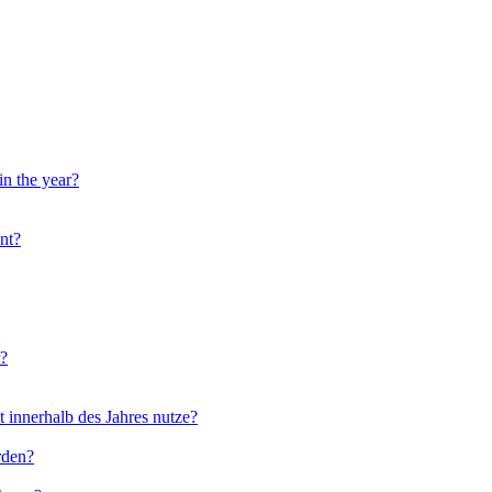
in the year?
nt?
r?
 innerhalb des Jahres nutze?
rden?