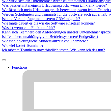
Wie wirkt sich ein Unternehmenswechsel auf meinen Urlaubsanspruc
Was passiert mit meinem Urlaubsanspruch, wenn ich krank werde?
Wie lässt sich mein Urlaubsanspruch berechnen, wenn ich in Teilzeit 
Werden Schulungen und Trainings für die Software auch außerhalb v
Ist eine Verknüpfung mit unserem CRM möglich?
Wie lange dauert es bis wir die Software einsetzen können?
Was ist wenn eine Funktion fehlt?
Kann sich Teamhero den Anforderungen unserer Unternehmensproze
Ist Teamhero unabhängig von Betriebssystemen/ Endgeräten?
Wie ist die vertragliche Mindestlaufzeit von Teamhero?
Wie viel kostet Teamhero?
Ich möchte Teamhero unverbindlich testen. Wie kann ich das tun?
Functions