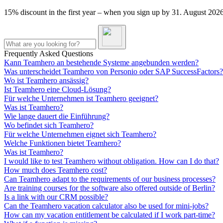
15% discount in the first year – when you sign up by 31. August 20
Frequently Asked Questions
Kann Teamhero an bestehende Systeme angebunden werden?
Was unterscheidet Teamhero von Personio oder SAP SuccessFactors?
Wo ist Teamhero ansässig?
Ist Teamhero eine Cloud-Lösung?
Für welche Unternehmen ist Teamhero geeignet?
Was ist Teamhero?
Wie lange dauert die Einführung?
Wo befindet sich Teamhero?
Für welche Unternehmen eignet sich Teamhero?
Welche Funktionen bietet Teamhero?
Was ist Teamhero?
I would like to test Teamhero without obligation. How can I do that?
How much does Teamhero cost?
Can Teamhero adapt to the requirements of our business processes?
Are training courses for the software also offered outside of Berlin?
Is a link with our CRM possible?
Can the Teamhero vacation calculator also be used for mini-jobs?
How can my vacation entitlement be calculated if I work part-time?