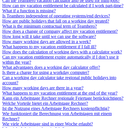
Can the Teamhero vacation calculator also be used for mini-jobs?
How can my vacation entitlement be calculated if I work part-time?
What if a function is missing?
Is Teamhero independent of operating systems/end devices?
How are public holidays that fall on a working day treated?
What is the minimum contractual term of Teamhero?
How does a change of company affect my vacation entitlement?
How long will it take until we can use the software?
How many working days are allowed in a week?
What happens to my vacation entitlement if I fall ill?
How does the calculation of working days with a calculator work?
Can my vacation entitlement expire automatically if I don’t use it
within the year?
What advantages does a working day calculator offer?
Is there a charge for using a workday computer?
Can a working day calculator take regional public holidays into
account?
How many working days are there in a year?
What happens to my vacation entitlement at the end of the year?
Kann ein Arbeitstage Rechner regionale Feiertage berücksichtigen?
Welche Vorteile bietet ein Arbeitstage Rechner?
Ist die Nutzung eines Arbeitstage Rechners kostenpflichtig?
Wie funktioniert die Berechnung von Arbeitstagen mit einem
Rechner?
Wie viele Arbeitstage sind in einer Woche erlaubt?