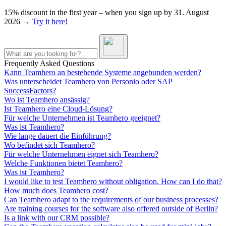
15% discount in the first year – when you sign up by 31. August
2026 →
Try it here!
Frequently Asked Questions
Kann Teamhero an bestehende Systeme angebunden werden?
Was unterscheidet Teamhero von Personio oder SAP
SuccessFactors?
Wo ist Teamhero ansässig?
Ist Teamhero eine Cloud-Lösung?
Für welche Unternehmen ist Teamhero geeignet?
Was ist Teamhero?
Wie lange dauert die Einführung?
Wo befindet sich Teamhero?
Für welche Unternehmen eignet sich Teamhero?
Welche Funktionen bietet Teamhero?
Was ist Teamhero?
I would like to test Teamhero without obligation. How can I do that?
How much does Teamhero cost?
Can Teamhero adapt to the requirements of our business processes?
Are training courses for the software also offered outside of Berlin?
Is a link with our CRM possible?